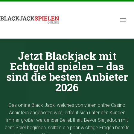
Skip
to
content
Toggl
navig
Jetzt Blackjack mit
Echtgeld spielen – das
sind die besten Anbieter
2026
Das online Black Jack, welches von vielen online Casino
Anbietern angeboten wird, erfreut sich unter den Kunden
immer größer werdender Beliebtheit. Bevor Sie jedoch mit
dem Spiel beginnen, sollten ein paar wichtige Fragen bereits