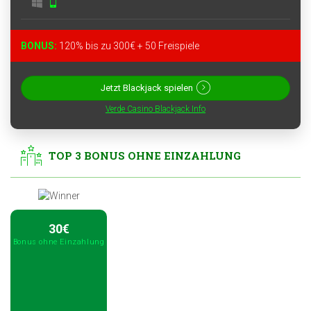
BONUS:
120% bis zu 300€ + 50 Freispiele
Jetzt Blackjack spielen
Verde Casino Blackjack Info
TOP 3 BONUS OHNE EINZAHLUNG
30€
Bonus ohne Einzahlung