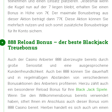
teilnehmen und einen Einsatz platzieren. Jedesmal wenn
die Kugel nun auf der 7 liegen bleibt, erhalten Sie einen
Bonus in Höhe von 7€. Der maximale Bonusbetrag aus
dieser Aktion beträgt dann 77€. Diese Aktion können Sie
mehrfach nutzen und sich somit zusätzliche Bonusbeträge
für Ihr Konto sichern.
888 Reload Bonus – der beste Blackjack
Treuebonus
Auch der Casino Anbieter 888 überzeugte bereits durch
große Seriosität und eine ausgesprochene
Kundenfreundlichkeit. Auch bei 888 können Sie dauerhaft
und in regelmäßigen Abständen von verschiedenen
Bonusaktionen des Anbieters profitieren. Hierzu zählt auch
ein besonderer Reload Bonus für Ihre
Black Jack Spiele
.
Wenn Sie den Willkommensbonus bereits verwendet
haben, sthet Ihnen im Anschluss auch dieser Bonus vom
888 Casino bereit. Hierbei handelt es sich auch um einen