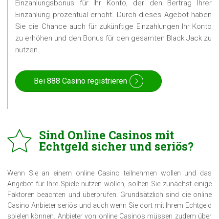
Einzahlungsbonus für Ihr Konto, der den Bertrag Ihrer
Einzahlung prozentual erhöht. Durch dieses Agebot haben
Sie die Chance auch für zukünftige Einzahlungen Ihr Konto
zu erhöhen und den Bonus für den gesamten Black Jack zu
nutzen.
Bei 888 Casino registrieren
Sind Online Casinos mit
Echtgeld sicher und seriös?
Wenn Sie an einem online Casino teilnehmen wollen und das
Angebot für Ihre Spiele nutzen wollen, sollten Sie zunächst einige
Faktoren beachten und überprüfen. Grundsätzlich sind die online
Casino Anbieter seriös und auch wenn Sie dort mit Ihrem Echtgeld
spielen können. Anbieter von online Casinos müssen zudem über