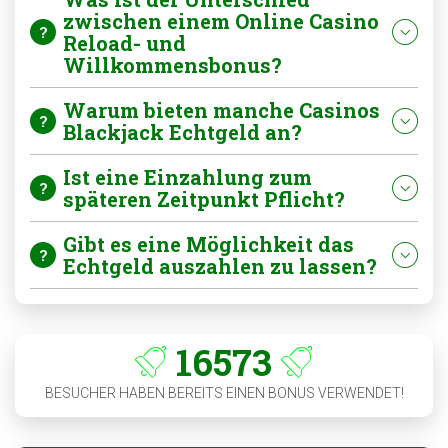
zwischen einem Online Casino
Reload- und
Willkommensbonus?
Warum bieten manche Casinos
Blackjack Echtgeld an?
Ist eine Einzahlung zum
späteren Zeitpunkt Pflicht?
Gibt es eine Möglichkeit das
Echtgeld auszahlen zu lassen?
16573
BESUCHER HABEN BEREITS EINEN BONUS VERWENDET!