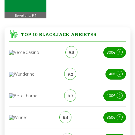
Bewertung:
8.4
TOP 10 BLACKJACK ANBIETER
300€
9.8
40€
9.2
100€
8.7
350€
8.4