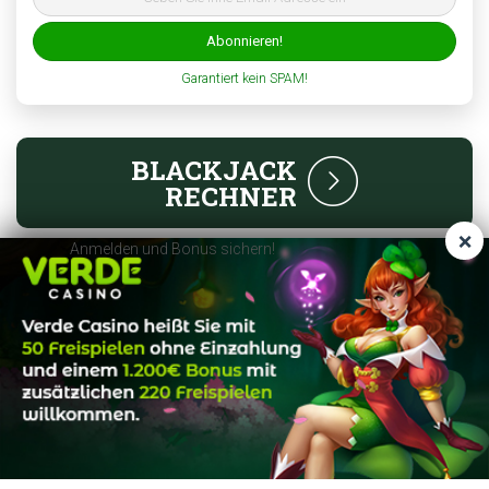
Abonnieren!
Garantiert kein SPAM!
BLACKJACK
RECHNER
×
Anmelden und Bonus sichern!
BONUS:
120% bis zu 300€ + 50 Freispiele
Jetzt Blackjack spielen
Facebook
Twitter
Google+