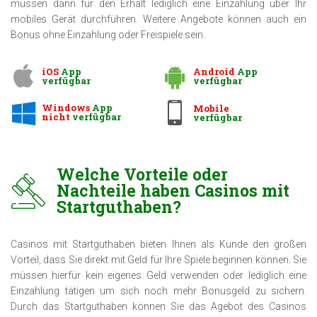
müssen dann für den Erhalt lediglich eine Einzahlung über Ihr
mobiles Gerät durchführen. Weitere Angebote können auch ein
Bonus ohne Einzahlung oder Freispiele sein.
iOS
App
Android
App
verfügbar
verfügbar
Windows
App
Mobile
nicht
verfügbar
verfügbar
Welche Vorteile oder
Nachteile haben Casinos mit
Startguthaben?
Casinos mit Startguthaben bieten Ihnen als Kunde den großen
Vorteil, dass Sie direkt mit Geld für Ihre Spiele beginnen können. Sie
müssen hierfür kein eigenes Geld verwenden oder lediglich eine
Einzahlung tätigen um sich noch mehr Bonusgeld zu sichern.
Durch das Startguthaben können Sie das Agebot des Casinos