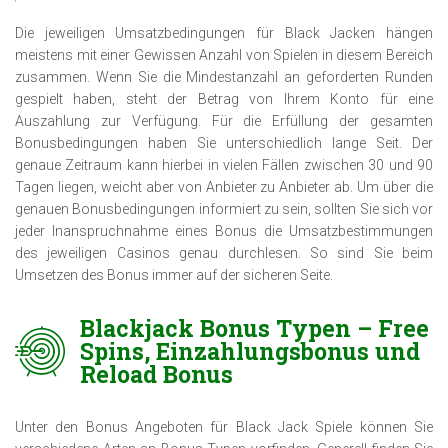
Die jeweiligen Umsatzbedingungen für Black Jacken hängen
meistens mit einer Gewissen Anzahl von Spielen in diesem Bereich
zusammen. Wenn Sie die Mindestanzahl an geforderten Runden
gespielt haben, steht der Betrag von Ihrem Konto für eine
Auszahlung zur Verfügung. Für die Erfüllung der gesamten
Bonusbedingungen haben Sie unterschiedlich lange Seit. Der
genaue Zeitraum kann hierbei in vielen Fällen zwischen 30 und 90
Tagen liegen, weicht aber von Anbieter zu Anbieter ab. Um über die
genauen Bonusbedingungen informiert zu sein, sollten Sie sich vor
jeder Inanspruchnahme eines Bonus die Umsatzbestimmungen
des jeweiligen Casinos genau durchlesen. So sind Sie beim
Umsetzen des Bonus immer auf der sicheren Seite.
Blackjack Bonus Typen – Free
Spins, Einzahlungsbonus und
Reload Bonus
Unter den Bonus Angeboten für Black Jack Spiele können Sie