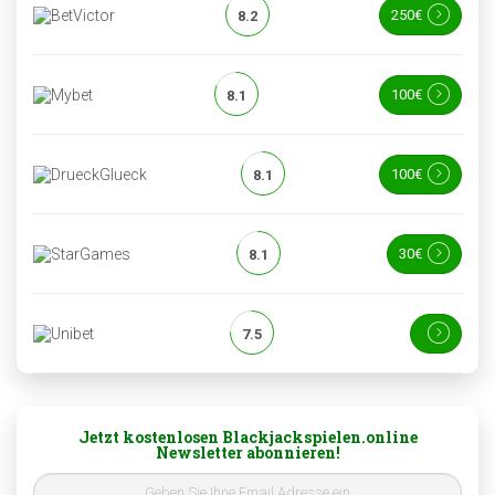
250€
8.2
100€
8.1
100€
8.1
30€
8.1
7.5
Jetzt kostenlosen Blackjackspielen.online
Newsletter abonnieren!
Email