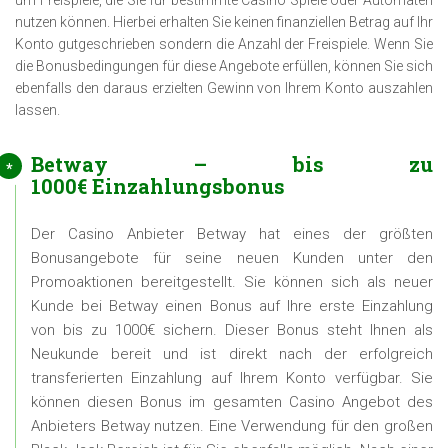
um Freispiele, die Sie für bestimmte Casino Spiele oder Automaten
nutzen können. Hierbei erhalten Sie keinen finanziellen Betrag auf Ihr
Konto gutgeschrieben sondern die Anzahl der Freispiele. Wenn Sie
die Bonusbedingungen für diese Angebote erfüllen, können Sie sich
ebenfalls den daraus erzielten Gewinn von Ihrem Konto auszahlen
lassen.
Betway – bis zu
1000€ Einzahlungsbonus
Der Casino Anbieter Betway hat eines der größten
Bonusangebote für seine neuen Kunden unter den
Promoaktionen bereitgestellt. Sie können sich als neuer
Kunde bei Betway einen Bonus auf Ihre erste Einzahlung
von bis zu 1000€ sichern. Dieser Bonus steht Ihnen als
Neukunde bereit und ist direkt nach der erfolgreich
transferierten Einzahlung auf Ihrem Konto verfügbar. Sie
können diesen Bonus im gesamten Casino Angebot des
Anbieters Betway nutzen. Eine Verwendung für den großen