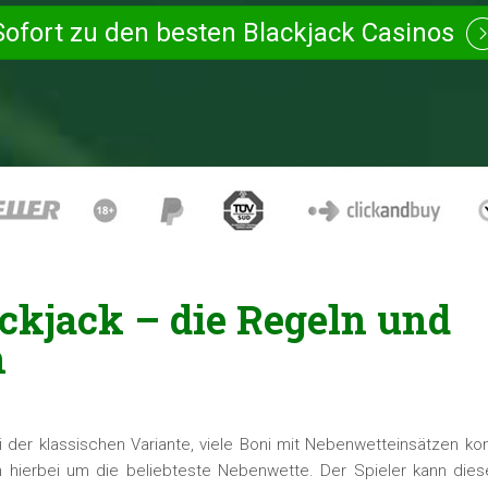
Sofort zu den besten Blackjack Casinos
ckjack – die Regeln und
n
 der klassischen Variante, viele Boni mit Nebenwetteinsätzen kom
h hierbei um die beliebteste Nebenwette. Der Spieler kann die