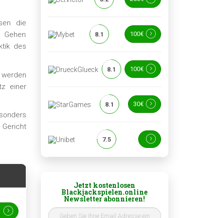
sen die
n. Gehen
100€
8.1
ktik des
100€
8.1
n werden
tz einer
30€
8.1
esonders
 Gericht
7.5
Jetzt kostenlosen
Blackjackspielen.online
Newsletter abonnieren!
n
Email