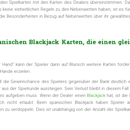
iden Spielkarten mit den Karten des Dealers übereinstimmen. D
s keine einheitlichen Regeln zu den Nebenwetten haben, ist es für
r die Besonderheiten in Bezug auf Nebenwetten über ihr gewählte
anischen Blackjack Karten, die einen gle
r Hand“ kann der Spieler dann auf Wunsch weitere Karten forder
 Hände erzielen.
oll die Gewinnchance des Spielers gegenüber der Bank deutlich 
r aus der Spielrunde aussteigen. Sein Verlust bleibt in diesem Fall
atzes aufgeben muss. Wenn der Dealer einen
Blackjack
hat, ist die
och nicht erlaubt. Beim spanischen Blackjack haben Spieler 
ten zu verdoppeln. Dies ist unabhängig von der Anzahl der Spielka