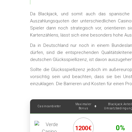
Da Blackjack, und somit auch das spanische B
Auszahlungsquoten der unterschiedlichen Casinos
Spieler dann noch strategisch vor, orientieren s
Kartenzählens, lässt sich eine besonders hohe Aus
Da in Deutschland nur noch in einem Bundesland
dürfen, sind die entsprechenden Qualitätskriter
deutschen Glücksspiellizenz, ist davon auszugehen
Sollte die Glücksspiellizenz jedoch im außereuro
vorsichtig sein und beachten, dass sie bei Un
einzuklagen. Die Barrieren und Kosten für einen P
Maximaler
Blackjack Antei
Casinoanbieter
Bonus
Umsatz­bedingun
0%
1200€