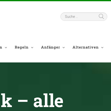
Suche
nach:
n
Regeln
Anfänger
Alternativen
k – alle