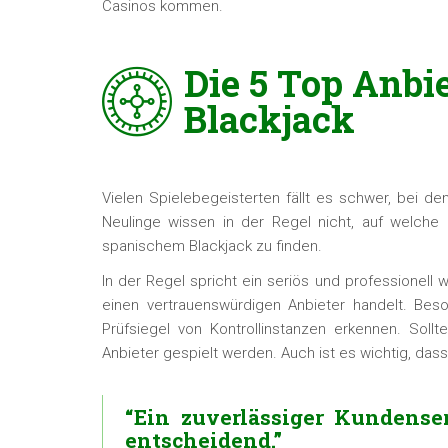
Casinos kommen.
Die 5 Top Anbi
Blackjack
Vielen Spielebegeisterten fällt es schwer, bei 
Neulinge wissen in der Regel nicht, auf welche 
spanischem Blackjack zu finden.
In der Regel spricht ein seriös und professionell 
einen vertrauenswürdigen Anbieter handelt. Bes
Prüfsiegel von Kontrollinstanzen erkennen. Sol
Anbieter gespielt werden. Auch ist es wichtig, dass
“Ein zuverlässiger Kundense
entscheidend.”