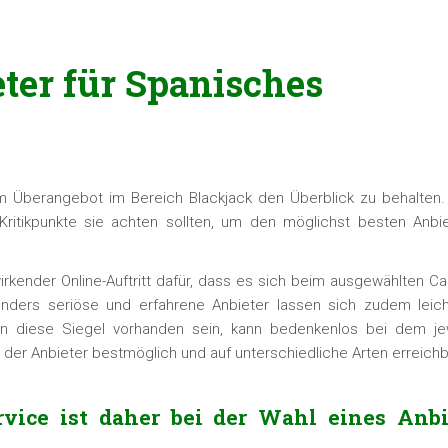
eter für Spanisches
dem Überangebot im Bereich Blackjack den Überblick zu behalten
Kritikpunkte sie achten sollten, um den möglichst besten Anbi
wirkender Online-Auftritt dafür, dass es sich beim ausgewählten C
onders seriöse und erfahrene Anbieter lassen sich zudem leic
lten diese Siegel vorhanden sein, kann bedenkenlos bei dem je
 der Anbieter bestmöglich und auf unterschiedliche Arten erreichba
rvice ist daher bei der Wahl eines Anbi