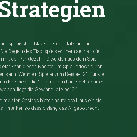
 Strategien
beim spanischen Blackjack ebenfalls um eine
 Die Regeln des Tischspiels erinnern sehr an die
rten mit der Punktezahl 10 wurden aus dem Spiel
ler kann diesen Nachteil im Spiel jedoch durch
en kann. Wenn ein Spieler zum Beispiel 21 Punkte
nn der Spieler die 21 Punkte mit nur sechs Karten
weisen, liegt die Gewinnquote bei 3:1.
ie meisten Casinos bieten heute pro Haus ein bis
s hinterher, so dass bislang das Angebot recht