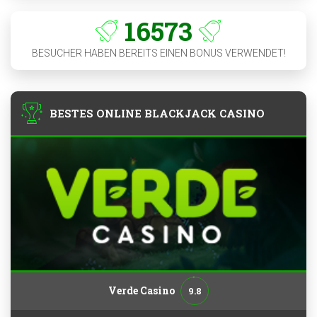
16573
BESUCHER HABEN BEREITS EINEN BONUS VERWENDET!
BESTES ONLINE BLACKJACK CASINO
Verde Casino
9.8