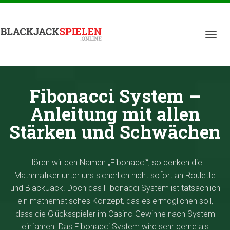
Skip
to
content
Toggl
navig
Fibonacci System –
Anleitung mit allen
Stärken und Schwächen
Hören wir den Namen „Fibonacci“, so denken die
Mathmatiker unter uns sicherlich nicht sofort an Roulette
und BlackJack. Doch das Fibonacci System ist tatsächlich
ein mathematisches Konzept, das es ermöglichen soll,
dass die Glücksspieler im Casino Gewinne nach System
einfahren. Das Fibonacci System wird sehr gerne als