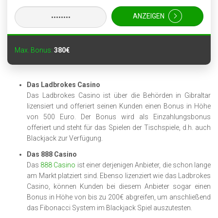
ANZEIGEN
••••••••
Max. Bonus:
380€
Das Ladbrokes Casino
Das Ladbrokes Casino ist über die Behörden in Gibraltar
lizensiert und offeriert seinen Kunden einen Bonus in Höhe
von 500 Euro. Der Bonus wird als Einzahlungsbonus
offeriert und steht für das Spielen der Tischspiele, d.h. auch
Blackjack zur Verfügung.
Das 888 Casino
Das
888 Casino
ist einer derjenigen Anbieter, die schon lange
am Markt platziert sind. Ebenso lizenziert wie das Ladbrokes
Casino, können Kunden bei diesem Anbieter sogar einen
Bonus in Höhe von bis zu 200€ abgreifen, um anschließend
das Fibonacci System im Blackjack Spiel auszutesten.