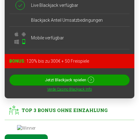
Live Blackjack verfügbar
Blackjack Anteil Umsatzbedingungen
Mobile verfügbar
BONUS:
120% bis zu 300€ + 50 Freispiele
Jetzt Blackjack spielen
Verde Casino Blackjack Info
TOP 3 BONUS OHNE EINZAHLUNG