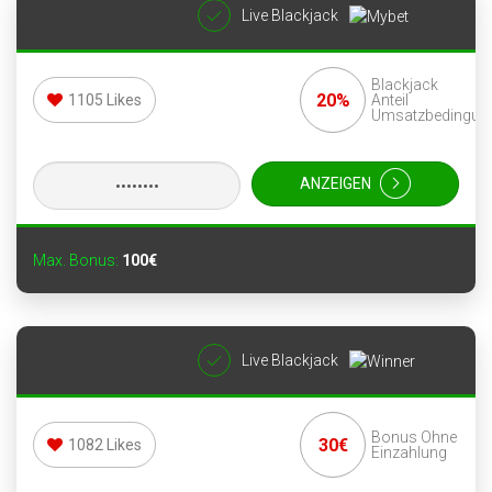
Live Blackjack
Blackjack
20%
1105 Likes
Anteil
Umsatzbedingun
ANZEIGEN
••••••••
Max. Bonus:
100€
Live Blackjack
Bonus Ohne
30€
1082 Likes
Einzahlung