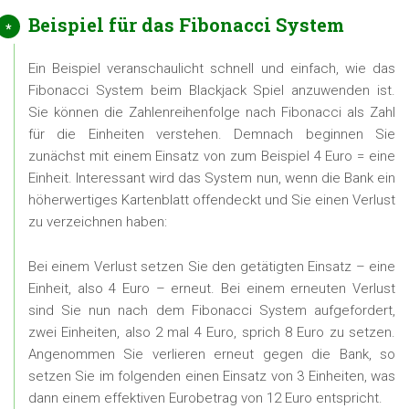
Beispiel für das Fibonacci System
Ein Beispiel veranschaulicht schnell und einfach, wie das
Fibonacci System beim Blackjack Spiel anzuwenden ist.
Sie können die Zahlenreihenfolge nach Fibonacci als Zahl
für die Einheiten verstehen. Demnach beginnen Sie
zunächst mit einem Einsatz von zum Beispiel 4 Euro = eine
Einheit. Interessant wird das System nun, wenn die Bank ein
höherwertiges Kartenblatt offendeckt und Sie einen Verlust
zu verzeichnen haben:
Bei einem Verlust setzen Sie den getätigten Einsatz – eine
Einheit, also 4 Euro – erneut. Bei einem erneuten Verlust
sind Sie nun nach dem Fibonacci System aufgefordert,
zwei Einheiten, also 2 mal 4 Euro, sprich 8 Euro zu setzen.
Angenommen Sie verlieren erneut gegen die Bank, so
setzen Sie im folgenden einen Einsatz von 3 Einheiten, was
dann einem effektiven Eurobetrag von 12 Euro entspricht.